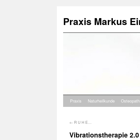
Praxis Markus Ei
Praxis
Naturheilkunde
Osteopath
←
R U H E…
Vibrationstherapie 2.0