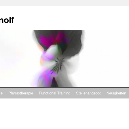
nolf
ie
Physiotherapie
Functional Training
Stellenangebot
Neuigkeiten