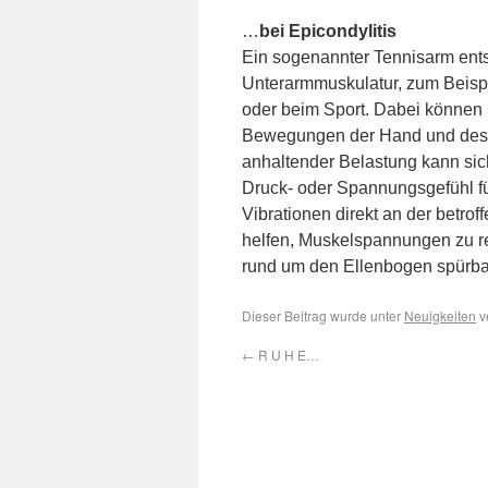
…
bei Epicondylitis
Ein sogenannter Tennisarm ents
Unterarmmuskulatur, zum Beispi
oder beim Sport. Dabei können
Bewegungen der Hand und des 
anhaltender Belastung kann si
Druck- oder Spannungsgefühl fü
Vibrationen direkt an der betr
helfen, Muskelspannungen zu re
rund um den Ellenbogen spürbar
Dieser Beitrag wurde unter
Neuigkeiten
v
←
R U H E…