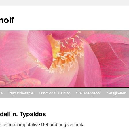
nolf
ie
Physiotherapie
Functional Training
Stellenangebot
Neuigkeiten
ell n. Typaldos
st eine manipulative Behandlungstechnik.